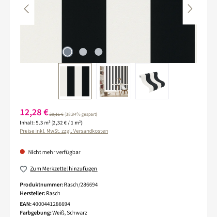
Verkaufspreis:
12,28 €
Regulärer Preis:
20,11 €
(38.94% gespart)
Inhalt:
5.3 m²
(2,32 € / 1 m²)
Preise inkl. MwSt. zzgl. Versandkosten
Nicht mehr verfügbar
Zum Merkzettel hinzufügen
Produktnummer:
Rasch/286694
Hersteller:
Rasch
EAN:
4000441286694
Farbgebung:
Weiß, Schwarz