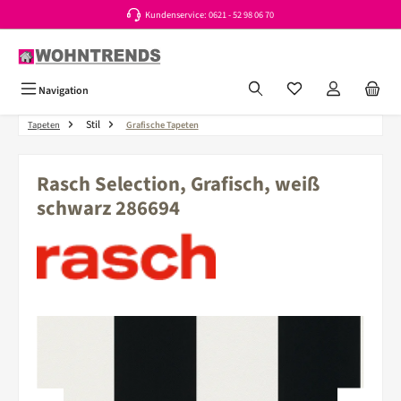
Kundenservice: 0621 - 52 98 06 70
Zum Hauptinhalt springen
Du hast 0 Produkte a
Navigation
Stil
Tapeten
Grafische Tapeten
Rasch Selection, Grafisch, weiß
schwarz 286694
Bildergalerie überspringen