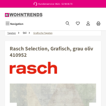
Kundenservice: 0621 - 52 98 06 70
Zum Hauptinhalt springen
Du hast 0 Produkte a
Navigation
Stil
Tapeten
Grafische Tapeten
Rasch Selection, Grafisch, grau oliv
410952
Bildergalerie überspringen