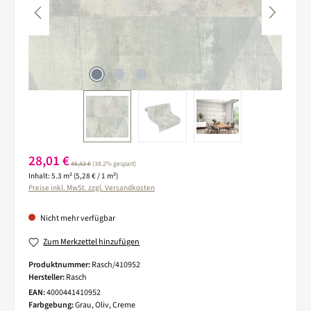
Verkaufspreis:
28,01 €
Regulärer Preis:
45,32 €
(38.2% gespart)
Inhalt:
5.3 m²
(5,28 € / 1 m²)
Preise inkl. MwSt. zzgl. Versandkosten
Nicht mehr verfügbar
Zum Merkzettel hinzufügen
Produktnummer:
Rasch/410952
Hersteller:
Rasch
EAN:
4000441410952
Farbgebung:
Grau, Oliv, Creme