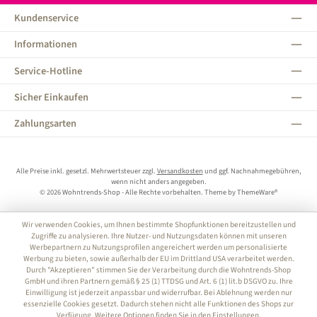
Kundenservice
Informationen
Service-Hotline
Sicher Einkaufen
Zahlungsarten
Alle Preise inkl. gesetzl. Mehrwertsteuer zzgl.
Versandkosten
und ggf. Nachnahmegebühren,
wenn nicht anders angegeben.
© 2026 Wohntrends-Shop - Alle Rechte vorbehalten. Theme by
ThemeWare®
Wir verwenden Cookies, um Ihnen bestimmte Shopfunktionen bereitzustellen und
Zugriffe zu analysieren. Ihre Nutzer- und Nutzungsdaten können mit unseren
Werbepartnern zu Nutzungsprofilen angereichert werden um personalisierte
Werbung zu bieten, sowie außerhalb der EU im Drittland USA verarbeitet werden.
Durch "Akzeptieren" stimmen Sie der Verarbeitung durch die Wohntrends-Shop
GmbH und ihren Partnern gemäß § 25 (1) TTDSG und Art. 6 (1) lit.b DSGVO zu. Ihre
Einwilligung ist jederzeit anpassbar und widerrufbar. Bei Ablehnung werden nur
essenzielle Cookies gesetzt. Dadurch stehen nicht alle Funktionen des Shops zur
Verfügung. Weitere Optionen finden Sie in den Einstellungen.