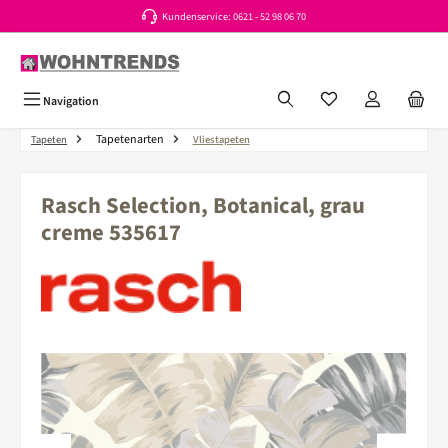
Kundenservice: 0621 - 52 98 06 70
Zum Hauptinhalt springen
Du hast 0 Produkte a
Navigation
Tapetenarten
Tapeten
Vliestapeten
Rasch Selection, Botanical, grau
creme 535617
Bildergalerie überspringen