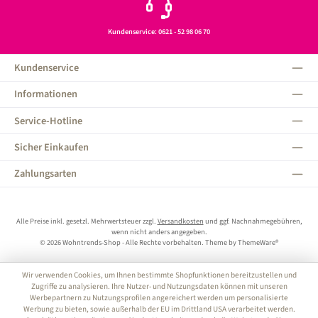
Kundenservice: 0621 - 52 98 06 70
Kundenservice
Informationen
Service-Hotline
Sicher Einkaufen
Zahlungsarten
Alle Preise inkl. gesetzl. Mehrwertsteuer zzgl.
Versandkosten
und ggf. Nachnahmegebühren,
wenn nicht anders angegeben.
© 2026 Wohntrends-Shop - Alle Rechte vorbehalten. Theme by
ThemeWare®
Wir verwenden Cookies, um Ihnen bestimmte Shopfunktionen bereitzustellen und
Zugriffe zu analysieren. Ihre Nutzer- und Nutzungsdaten können mit unseren
Werbepartnern zu Nutzungsprofilen angereichert werden um personalisierte
Werbung zu bieten, sowie außerhalb der EU im Drittland USA verarbeitet werden.