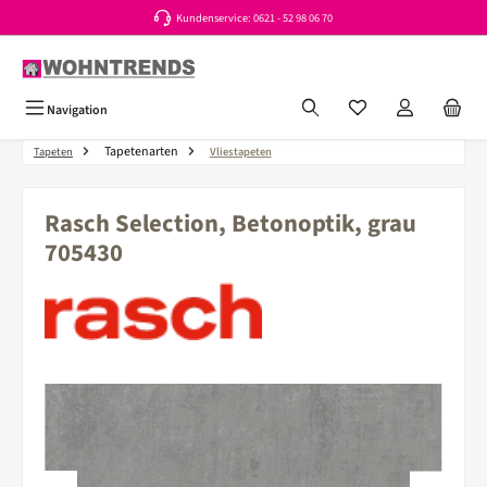
Kundenservice: 0621 - 52 98 06 70
Zum Hauptinhalt springen
Du hast 0 Produkte a
Navigation
Tapetenarten
Tapeten
Vliestapeten
Rasch Selection, Betonoptik, grau
705430
Bildergalerie überspringen