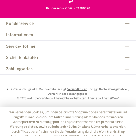
Kundenservice: 0621 - 52 98 06 70
Kundenservice
Informationen
Service-Hotline
Sicher Einkaufen
Zahlungsarten
Alle Preise inkl. gesetzl. Mehrwertsteuer zzgl.
Versandkosten
und ggf. Nachnahmegebühren,
wenn nicht anders angegeben.
© 2026 Wohntrends-Shop - Alle Rechte vorbehalten. Theme by
ThemeWare®
Wir verwenden Cookies, um Ihnen bestimmte Shopfunktionen bereitzustellen und
Zugriffe zu analysieren. Ihre Nutzer- und Nutzungsdaten können mit unseren
Werbepartnern zu Nutzungsprofilen angereichert werden um personalisierte
Werbung zu bieten, sowie außerhalb der EU im Drittland USA verarbeitet werden.
Durch "Akzeptieren" stimmen Sie der Verarbeitung durch die Wohntrends-Shop