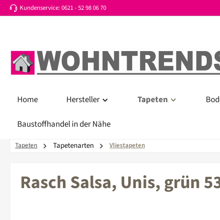
Kundenservice: 0621 - 52 98 06 70
 Hauptinhalt springen
Zur Suche springen
Zur Hauptnavigation springen
Home
Hersteller
Tapeten
Bod
Baustoffhandel in der Nähe
Tapetenarten
Tapeten
Vliestapeten
Rasch Salsa, Unis, grün 5