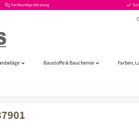
Fachkundige Beratung
Gün
enbeläge
Baustoffe & Bauchemie
Farben, L
37901