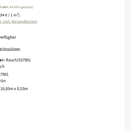
egulärer Preis:
7,34 €
(44.66% gespart)
,94 € / 1 m²)
t. zzgl. Versandkosten
verfügbar
el hinzufügen
er:
Rasch/537901
ch
37901
rün
:
10,05m x 0,53m