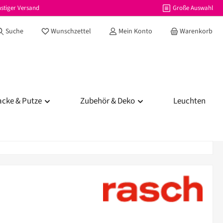
stiger Versand
Große Auswahl
Du hast 0 Produkte auf dem Merkzettel
Suche
Wunschzettel
Mein Konto
Warenkorb
acke & Putze
Zubehör & Deko
Leuchten