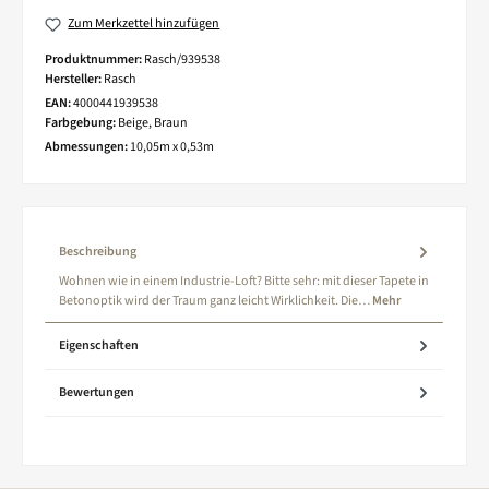
Zum Merkzettel hinzufügen
Produktnummer:
Rasch/939538
Hersteller:
Rasch
EAN:
4000441939538
Farbgebung:
Beige, Braun
Abmessungen:
10,05m x 0,53m
Beschreibung
Wohnen wie in einem Industrie-Loft? Bitte sehr: mit dieser Tapete in
Betonoptik wird der Traum ganz leicht Wirklichkeit. Die…
Mehr
Eigenschaften
Bewertungen