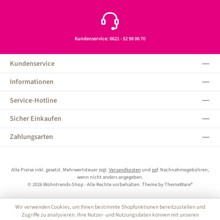
Kundenservice: 0621 - 52 98 06 70
Kundenservice
Informationen
Service-Hotline
Sicher Einkaufen
Zahlungsarten
Alle Preise inkl. gesetzl. Mehrwertsteuer zzgl.
Versandkosten
und ggf. Nachnahmegebühren,
wenn nicht anders angegeben.
© 2026 Wohntrends-Shop - Alle Rechte vorbehalten. Theme by
ThemeWare®
Wir verwenden Cookies, um Ihnen bestimmte Shopfunktionen bereitzustellen und
Zugriffe zu analysieren. Ihre Nutzer- und Nutzungsdaten können mit unseren