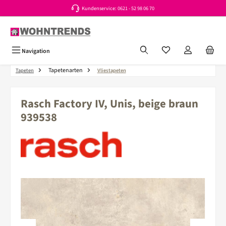
Kundenservice: 0621 - 52 98 06 70
Zum Hauptinhalt springen
Du hast 0 Produkte a
Navigation
Tapetenarten
Tapeten
Vliestapeten
Rasch Factory IV, Unis, beige braun
939538
Bildergalerie überspringen