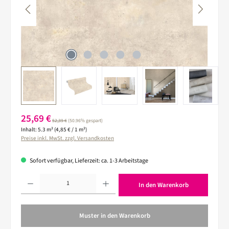
Verkaufspreis:
25,69 €
Regulärer Preis:
52,39 €
(50.96% gespart)
Inhalt:
5.3 m²
(4,85 € / 1 m²)
Preise inkl. MwSt. zzgl. Versandkosten
Sofort verfügbar, Lieferzeit: ca. 1-3 Arbeitstage
Produkt Anzahl: Gib den gewünschten Wert ein oder benutze die Schaltflächen um die 
In den Warenkorb
Muster in den Warenkorb