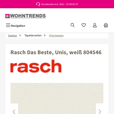
Kundenservice: 0621 - 52 98 06 70
Zum Hauptinhalt springen
Du hast 0 Produkte a
Navigation
Tapetenarten
Tapeten
Vliestapeten
Rasch Das Beste, Unis, weiß 804546
Bildergalerie überspringen