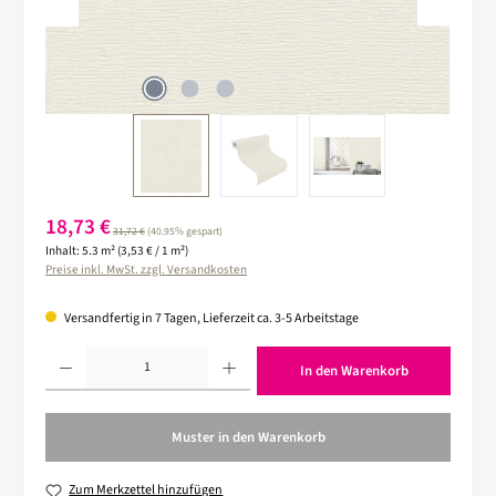
Verkaufspreis:
18,73 €
Regulärer Preis:
31,72 €
(40.95% gespart)
Inhalt:
5.3 m²
(3,53 € / 1 m²)
Preise inkl. MwSt. zzgl. Versandkosten
Versandfertig in 7 Tagen, Lieferzeit ca. 3-5 Arbeitstage
Produkt Anzahl: Gib den gewünschten Wert ein oder benutze die Schaltflächen um die 
In den Warenkorb
Muster in den Warenkorb
Zum Merkzettel hinzufügen