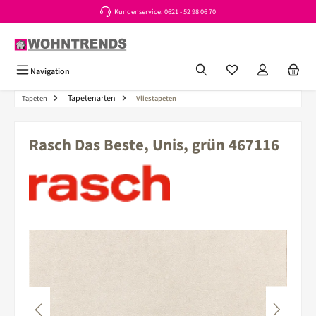
Kundenservice: 0621 - 52 98 06 70
Zum Hauptinhalt springen
Du hast 0 Produkte a
Navigation
Tapetenarten
Tapeten
Vliestapeten
Rasch Das Beste, Unis, grün 467116
Bildergalerie überspringen