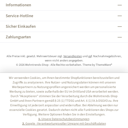
Informationen
Service-Hotline
Sicher Einkaufen
Zahlungsarten
Alle Preise inkl. gesetzl. Mehrwertsteuer zzgl.
Versandkosten
und ggf. Nachnahmegebühren,
wenn nicht anders angegeben.
© 2026 Wohntrends-Shop - Alle Rechte vorbehalten. Theme by
ThemeWare®
Wir verwenden Cookies, um Ihnen bestimmte Shopfunktionen bereitzustellen und
Zugriffe zu analysieren. Ihre Nutzer- und Nutzungsdaten können mit unseren
Werbepartnern zu Nutzungsprofilen angereichert werden um personalisierte
Werbung zu bieten, sowie außerhalb der EU im Drittland USA verarbeitet werden.
Durch "Akzeptieren" stimmen Sie der Verarbeitung durch die Wohntrends-Shop
GmbH und ihren Partnern gemäß § 25 (1) TTDSG und Art. 6 (1) lit.b DSGVO zu. Ihre
Einwilligung ist jederzeit anpassbar und widerrufbar. Bei Ablehnung werden nur
essenzielle Cookies gesetzt. Dadurch stehen nicht alle Funktionen des Shops zur
Verfügung. Weitere Optionen finden Sie in den Einstellungen.
1.
Unsere Datenschutzbestimmungen
2.
Google - Verantwortungsvoller Umgang mit Geschäftsdaten