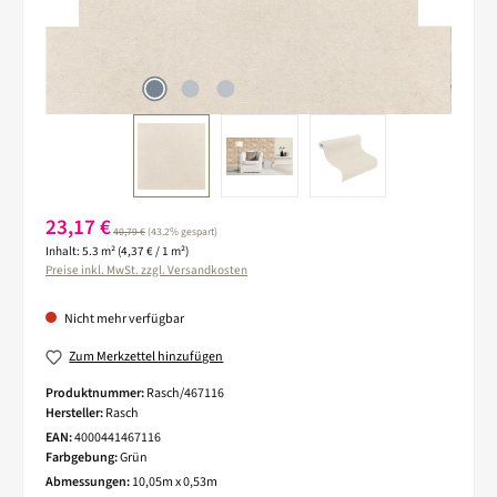
Verkaufspreis:
23,17 €
Regulärer Preis:
40,79 €
(43.2% gespart)
Inhalt:
5.3 m²
(4,37 € / 1 m²)
Preise inkl. MwSt. zzgl. Versandkosten
Nicht mehr verfügbar
Zum Merkzettel hinzufügen
Produktnummer:
Rasch/467116
Hersteller:
Rasch
EAN:
4000441467116
Farbgebung:
Grün
Abmessungen:
10,05m x 0,53m