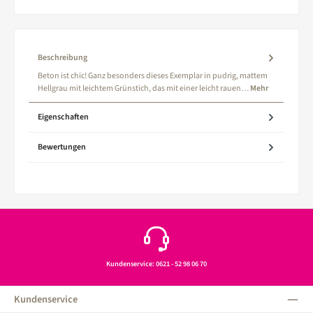
Beschreibung
Beton ist chic! Ganz besonders dieses Exemplar in pudrig, mattem
Hellgrau mit leichtem Grünstich, das mit einer leicht rauen…
Mehr
Eigenschaften
Bewertungen
Kundenservice: 0621 - 52 98 06 70
Kundenservice