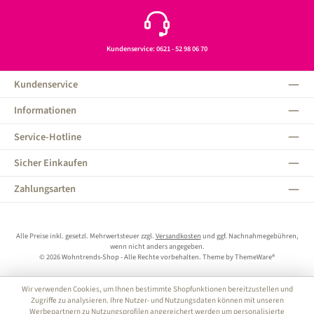
Kundenservice: 0621 - 52 98 06 70
Kundenservice
Informationen
Service-Hotline
Sicher Einkaufen
Zahlungsarten
Alle Preise inkl. gesetzl. Mehrwertsteuer zzgl.
Versandkosten
und ggf. Nachnahmegebühren,
wenn nicht anders angegeben.
© 2026 Wohntrends-Shop - Alle Rechte vorbehalten. Theme by
ThemeWare®
Wir verwenden Cookies, um Ihnen bestimmte Shopfunktionen bereitzustellen und
Zugriffe zu analysieren. Ihre Nutzer- und Nutzungsdaten können mit unseren
Werbepartnern zu Nutzungsprofilen angereichert werden um personalisierte