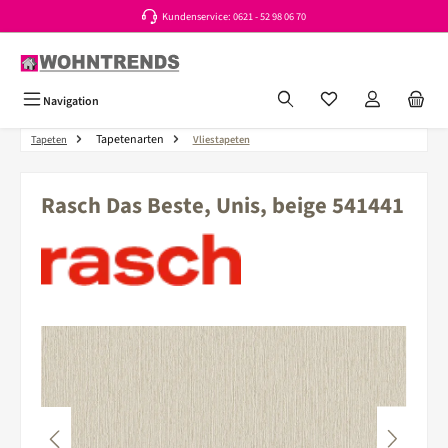
Kundenservice: 0621 - 52 98 06 70
Zum Hauptinhalt springen
Du hast 0 Produkte a
Navigation
Tapetenarten
Tapeten
Vliestapeten
Rasch Das Beste, Unis, beige 541441
Bildergalerie überspringen