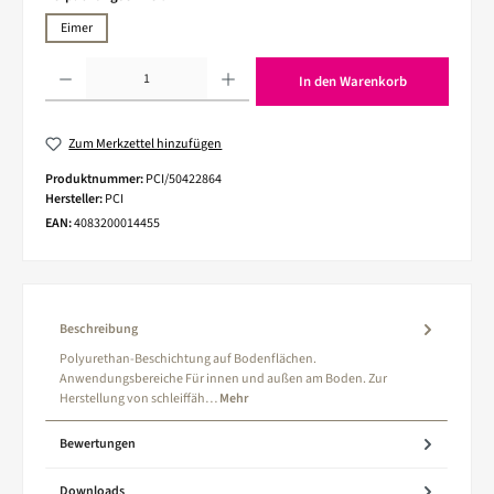
Eimer
Produkt Anzahl: Gib den gewünschten Wert ein oder benutze die Schaltflächen um die 
In den Warenkorb
Zum Merkzettel hinzufügen
Produktnummer:
PCI/50422864
Hersteller:
PCI
EAN:
4083200014455
Beschreibung
Polyurethan-Beschichtung auf Bodenflächen.
Anwendungsbereiche Für innen und außen am Boden. Zur
Herstellung von schleiffäh…
Mehr
Bewertungen
Downloads