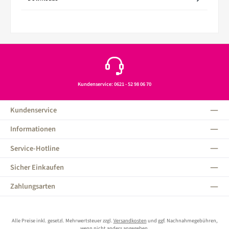
Kundenservice: 0621 - 52 98 06 70
Kundenservice
Informationen
Service-Hotline
Sicher Einkaufen
Zahlungsarten
Alle Preise inkl. gesetzl. Mehrwertsteuer zzgl.
Versandkosten
und ggf. Nachnahmegebühren,
wenn nicht anders angegeben.