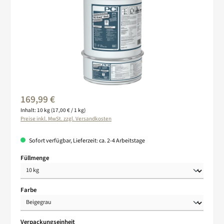
Regulärer Preis:
169,99 €
Inhalt:
10 kg
(17,00 € / 1 kg)
Preise inkl. MwSt. zzgl. Versandkosten
Sofort verfügbar, Lieferzeit: ca. 2-4 Arbeitstage
auswählen
Füllmenge
auswählen
Farbe
auswählen
Verpackungseinheit