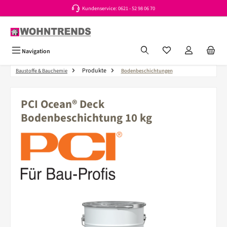
Kundenservice: 0621 - 52 98 06 70
Zum Hauptinhalt springen
Du hast 0 Produkte a
Navigation
Produkte
Baustoffe & Bauchemie
Bodenbeschichtungen
PCI Ocean® Deck
Bodenbeschichtung 10 kg
Bildergalerie überspringen