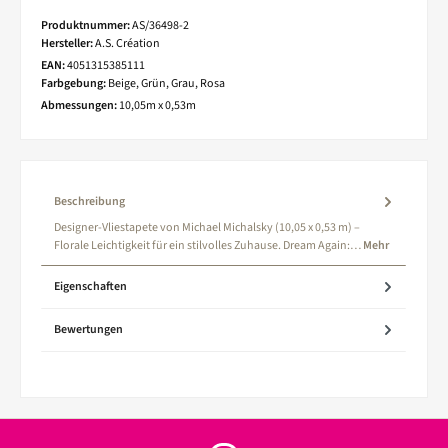
Produktnummer:
AS/36498-2
Hersteller:
A.S. Création
EAN:
4051315385111
Farbgebung:
Beige, Grün, Grau, Rosa
Abmessungen:
10,05m x 0,53m
Beschreibung
Designer-Vliestapete von Michael Michalsky (10,05 x 0,53 m) –
Florale Leichtigkeit für ein stilvolles Zuhause. Dream Again:…
Mehr
Eigenschaften
Bewertungen