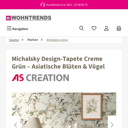
Kundenservice: 0621 - 52 98 06 70
Zum Hauptinhalt springen
Du hast 0 Produkte a
Navigation
Marken
Tapeten
Michalsky Living
Michalsky Design-Tapete Creme
Grün – Asiatische Blüten & Vögel
Bildergalerie überspringen