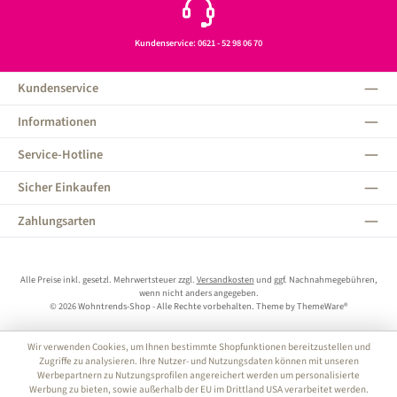
Kundenservice: 0621 - 52 98 06 70
Kundenservice
Informationen
Service-Hotline
Sicher Einkaufen
Zahlungsarten
Alle Preise inkl. gesetzl. Mehrwertsteuer zzgl.
Versandkosten
und ggf. Nachnahmegebühren,
wenn nicht anders angegeben.
© 2026 Wohntrends-Shop - Alle Rechte vorbehalten. Theme by
ThemeWare®
Wir verwenden Cookies, um Ihnen bestimmte Shopfunktionen bereitzustellen und
Zugriffe zu analysieren. Ihre Nutzer- und Nutzungsdaten können mit unseren
Werbepartnern zu Nutzungsprofilen angereichert werden um personalisierte
Werbung zu bieten, sowie außerhalb der EU im Drittland USA verarbeitet werden.