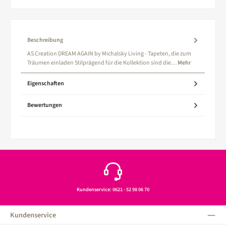
Beschreibung
AS Creation DREAM AGAIN by Michalsky Living - Tapeten, die zum
Träumen einladen Stilprägend für die Kollektion sind die…
Mehr
Eigenschaften
Bewertungen
Kundenservice: 0621 - 52 98 06 70
Kundenservice