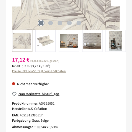
Verkaufspreis:
17,12 €
Regulärer Preis:
49,36 €
(65.32% gespart)
Inhalt:
5.3 m²
(3,23 € / 1 m²)
Preise inkl. MwSt. zzgl. Versandkosten
Nicht mehr verfügbar
Zum Merkzettel hinzufügen
Produktnummer:
AS/365052
Hersteller:
A.S. Création
EAN:
4051315385517
Farbgebung:
Grau, Beige
Abmessungen:
10,05m x 0,53m