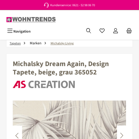
Kundenservice: 0621 - 52 98 06 70
Zum Hauptinhalt springen
Du hast 0 Produkte a
Navigation
Marken
Tapeten
Michalsky Living
Michalsky Dream Again, Design
Tapete, beige, grau 365052
Bildergalerie überspringen