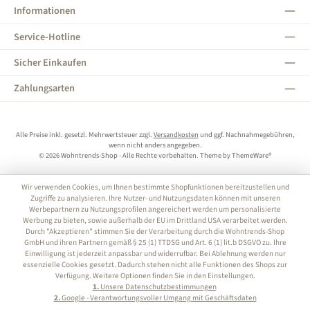
Informationen
Service-Hotline
Sicher Einkaufen
Zahlungsarten
Alle Preise inkl. gesetzl. Mehrwertsteuer zzgl.
Versandkosten
und ggf. Nachnahmegebühren,
wenn nicht anders angegeben.
© 2026 Wohntrends-Shop - Alle Rechte vorbehalten. Theme by
ThemeWare®
Wir verwenden Cookies, um Ihnen bestimmte Shopfunktionen bereitzustellen und
Zugriffe zu analysieren. Ihre Nutzer- und Nutzungsdaten können mit unseren
Werbepartnern zu Nutzungsprofilen angereichert werden um personalisierte
Werbung zu bieten, sowie außerhalb der EU im Drittland USA verarbeitet werden.
Durch "Akzeptieren" stimmen Sie der Verarbeitung durch die Wohntrends-Shop
GmbH und ihren Partnern gemäß § 25 (1) TTDSG und Art. 6 (1) lit.b DSGVO zu. Ihre
Einwilligung ist jederzeit anpassbar und widerrufbar. Bei Ablehnung werden nur
essenzielle Cookies gesetzt. Dadurch stehen nicht alle Funktionen des Shops zur
Verfügung. Weitere Optionen finden Sie in den Einstellungen.
1.
Unsere Datenschutzbestimmungen
2.
Google - Verantwortungsvoller Umgang mit Geschäftsdaten