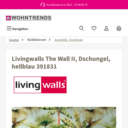
Kundenservice: 0621 - 52 98 06 70
Zum Hauptinhalt springen
Du hast 0 Produkte a
Navigation
Kollektionen
Tapeten
Eine Rolle - Ein Design
Livingwalls The Wall II, Dschungel,
hellblau 391831
Bildergalerie überspringen