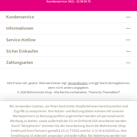
Kundenservice: 0621 - 52 98 06 70
Kundenservice
Informationen
Service-Hotline
Sicher Einkaufen
Zahlungsarten
Alle Preise inkl. gesetzl. Mehrwertsteuer zzgl.
Versandkosten
und ggf. Nachnahmegebühren,
wenn nicht anders angegeben.
© 2026 Wohntrends-Shop - Alle Rechte vorbehalten. Theme by
ThemeWare®
Wir verwenden Cookies, um Ihnen bestimmte Shopfunktionen bereitzustellen und
Zugriffe zu analysieren. Ihre Nutzer- und Nutzungsdaten können mit unseren
Werbepartnern zu Nutzungsprofilen angereichert werden um personalisierte
Werbung zu bieten, sowie außerhalb der EU im Drittland USA verarbeitet werden.
Durch "Akzeptieren" stimmen Sie der Verarbeitung durch die Wohntrends-Shop
GmbH und ihren Partnern gemäß § 25 (1) TTDSG und Art. 6 (1) lit.b DSGVO zu. Ihre
Einwilligung ist jederzeit anpassbar und widerrufbar. Bei Ablehnung werden nur