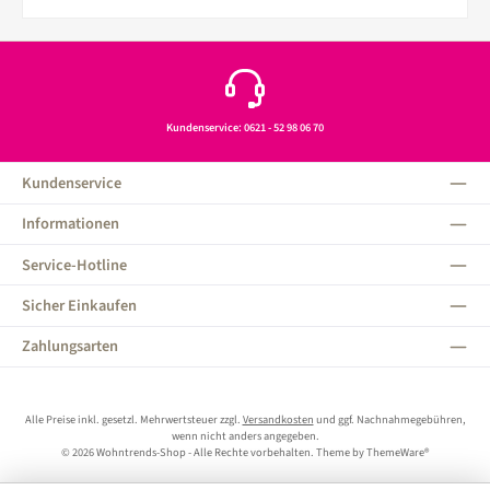
Kundenservice: 0621 - 52 98 06 70
Kundenservice
Informationen
Service-Hotline
Sicher Einkaufen
Zahlungsarten
Alle Preise inkl. gesetzl. Mehrwertsteuer zzgl.
Versandkosten
und ggf. Nachnahmegebühren,
wenn nicht anders angegeben.
© 2026 Wohntrends-Shop - Alle Rechte vorbehalten. Theme by
ThemeWare®