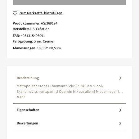
Zum Merkzettel hinzufügen
Produktnummer:
AS/369194
Hersteller:
A.S. Création
EAN:
4051315406991
Farbgebung:
Grün, Creme
Abmessungen:
10,05m x 0,53m
Beschreibung
Metropolitan Stories Charmant? Schrill? Exklusiv? Cool?
Skandinavisch entspannt? Oder ein Mix aus allem? Mit der neuen l…
Mehr
Eigenschaften
Bewertungen