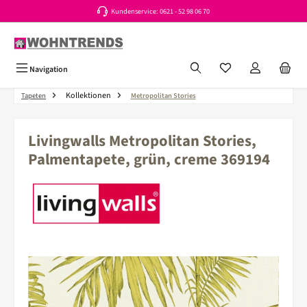
Kundenservice: 0621 - 52 98 06 70
Zum Hauptinhalt springen
Du hast 0 Produkte a
Navigation
Kollektionen
Tapeten
Metropolitan Stories
Livingwalls Metropolitan Stories,
Palmentapete, grün, creme 369194
Bildergalerie überspringen