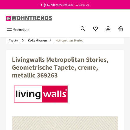
Kundenservice: 0621 - 52 98 06 70
Zum Hauptinhalt springen
Du hast 0 Produkte a
Navigation
Kollektionen
Tapeten
Metropolitan Stories
Livingwalls Metropolitan Stories,
Geometrische Tapete, creme,
metallic 369263
Bildergalerie überspringen