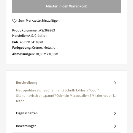
Muster in den Warenkorb
Zum Merkzettel hinzufügen
Produktnummer:
AS/369263
Hersteller:
A.S. Création
EAN:
4051315410820
Farbgebung:
Creme, Metallic
Abmessungen:
10,05m x 0,53m
Beschreibung
Metropolitan Stories Charmant? Schrill? Exklusiv? Cool?
Skandinavisch entspannt? Oder ein Mix aus allem? Mit der neuen l…
Mehr
Eigenschaften
Bewertungen