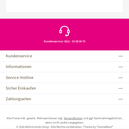
Kundenservice: 0621 - 52 98 06 70
Kundenservice
Informationen
Service-Hotline
Sicher Einkaufen
Zahlungsarten
Alle Preise inkl. gesetzl. Mehrwertsteuer zzgl.
Versandkosten
und ggf. Nachnahmegebühren,
wenn nicht anders angegeben.
© 2026 Wohntrends-Shop - Alle Rechte vorbehalten. Theme by
ThemeWare®