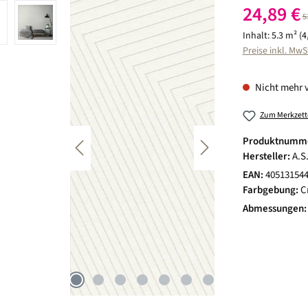
Verkaufspreis:
24,89 €
R
5
Inhalt:
5.3 m²
(4
Preise inkl. MwS
Nicht mehr 
Zum Merkzett
Produktnumm
Hersteller:
A.S
EAN:
40513154
Farbgebung:
C
Abmessungen