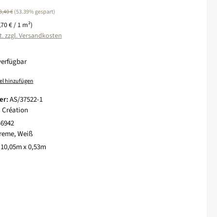
egulärer Preis:
3,40 €
(53.39% gespart)
,70 € / 1 m²)
t. zzgl. Versandkosten
verfügbar
el hinzufügen
er:
AS/37522-1
. Création
46942
reme, Weiß
:
10,05m x 0,53m