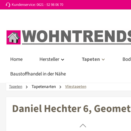
Kundenservice: 0621 - 52 98 06 70
 Hauptinhalt springen
Zur Suche springen
Zur Hauptnavigation springen
Home
Hersteller
Tapeten
Bod
Baustoffhandel in der Nähe
Tapetenarten
Tapeten
Vliestapeten
Daniel Hechter 6, Geomet