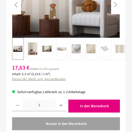
Verkaufspreis:
17,63 €
Regulärer Preis:
37,26 €
(52.68% gespart)
Inhalt:
5.3 m²
(3,33 € / 1 m²)
Preise inkl. MwSt. zzgl. Versandkosten
Sofort verfügbar, Lieferzeit: ca. 1-2 Arbeitstage
Produkt Anzahl: Gib den gewünschten Wert ein oder benutze die Schaltflächen um die 
In den Warenkorb
Muster in den Warenkorb