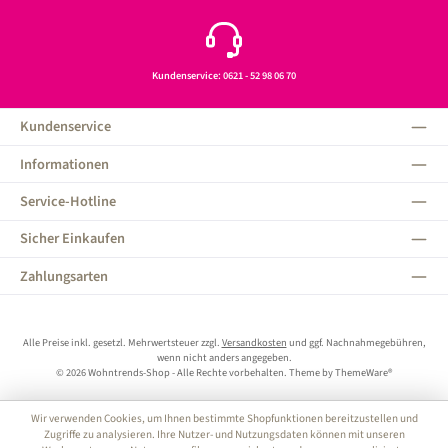
Kundenservice: 0621 - 52 98 06 70
Kundenservice
Informationen
Service-Hotline
Sicher Einkaufen
Zahlungsarten
Alle Preise inkl. gesetzl. Mehrwertsteuer zzgl.
Versandkosten
und ggf. Nachnahmegebühren,
wenn nicht anders angegeben.
© 2026 Wohntrends-Shop - Alle Rechte vorbehalten. Theme by
ThemeWare®
Wir verwenden Cookies, um Ihnen bestimmte Shopfunktionen bereitzustellen und
Zugriffe zu analysieren. Ihre Nutzer- und Nutzungsdaten können mit unseren