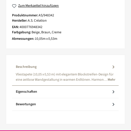
Zum Merkzettel hinzufügen
Produktnummer:
AS/948342
Hersteller:
A.S. Création
EAN:
4000776948342
Farbgebung:
Beige, Braun, Creme
Abmessungen:
10,05m x 0,53m
Beschreibung
Vliestapete (10,05 x 0,53 m) mit elegantem Blockstreifen-Design für
eine zeitlose Wandgestaltung in warmen Erdtönen. Harmon…
Mehr
Eigenschaften
Bewertungen