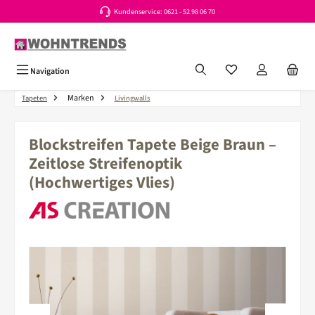
Kundenservice: 0621 - 52 98 06 70
Zum Hauptinhalt springen
Du hast 0 Produkte a
Navigation
Marken
Tapeten
Livingwalls
Blockstreifen Tapete Beige Braun –
Zeitlose Streifenoptik
(Hochwertiges Vlies)
Bildergalerie überspringen