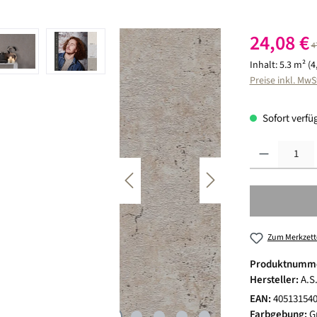
Verkaufspreis:
24,08 €
R
4
Inhalt:
5.3 m²
(4
Preise inkl. MwS
Sofort verfüg
Produkt Anzahl:
Zum Merkzett
Produktnumm
Hersteller:
A.S
EAN:
40513154
Farbgebung:
G