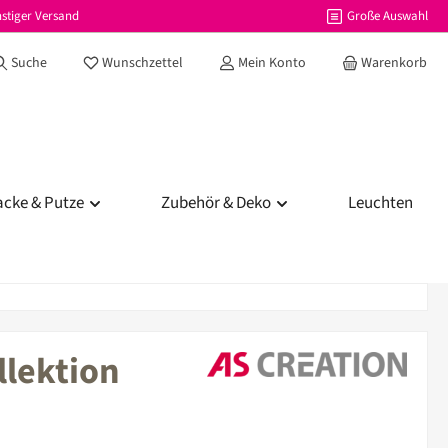
stiger Versand
Große Auswahl
Du hast 0 Produkte auf dem Merkzettel
Suche
Wunschzettel
Mein Konto
Warenkorb
acke & Putze
Zubehör & Deko
Leuchten
llektion