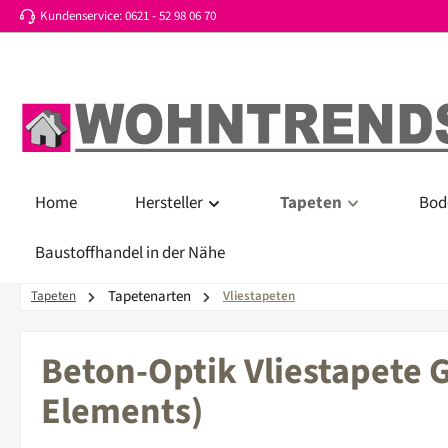
Kundenservice: 0621 - 52 98 06 70
 Hauptinhalt springen
Zur Suche springen
Zur Hauptnavigation springen
Home
Hersteller
Tapeten
Bod
Baustoffhandel in der Nähe
Tapetenarten
Tapeten
Vliestapeten
Beton-Optik Vliestapete G
Elements)