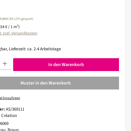
egulärer Preis:
7,34 €
(49.13% gespart)
,54 € / 1 m²)
t. zzgl. Versandkosten
bar, Lieferzeit: ca. 2-4 Arbeitstage
 Gib den gewünschten Wert ein oder benutze die Schaltflächen um die Anza
In den Warenkorb
Muster in den Warenkorb
el hinzufügen
er:
AS/369111
. Création
06069
rau, Braun