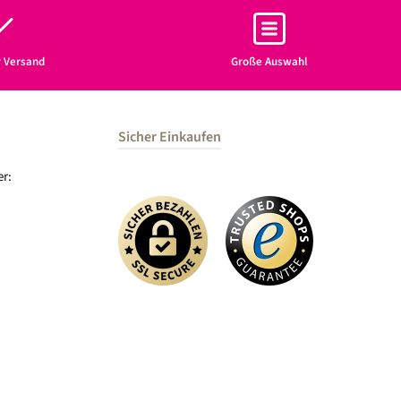
r Versand
Große Auswahl
Sicher Einkaufen
r: