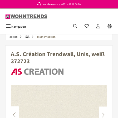
Kundenservice: 0621 - 52 98 06 70
Zum Hauptinhalt springen
Du hast 0 Produkte a
Navigation
Stil
Tapeten
Blumentapeten
A.S. Création Trendwall, Unis, weiß
372723
Bildergalerie überspringen