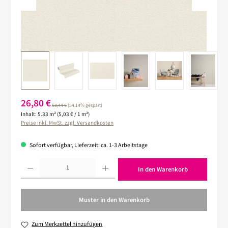
Verkaufspreis:
26,80 €
Regulärer Preis:
58,44 €
(54.14% gespart)
Inhalt:
5.33 m²
(5,03 € / 1 m²)
Preise inkl. MwSt. zzgl. Versandkosten
Sofort verfügbar, Lieferzeit: ca. 1-3 Arbeitstage
Produkt Anzahl: Gib den gewünschten Wert ein oder benutze die Schaltflächen um die 
In den Warenkorb
Muster in den Warenkorb
Zum Merkzettel hinzufügen