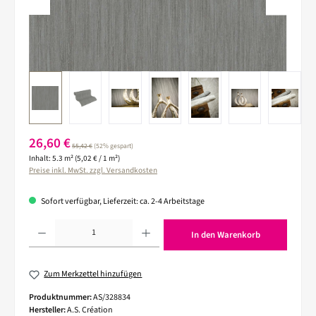
Verkaufspreis:
26,60 €
Regulärer Preis:
55,42 €
(52% gespart)
Inhalt:
5.3 m²
(5,02 € / 1 m²)
Preise inkl. MwSt. zzgl. Versandkosten
Sofort verfügbar, Lieferzeit: ca. 2-4 Arbeitstage
Produkt Anzahl: Gib den gewünschten Wert ein oder benutze die Schaltflächen um die 
In den Warenkorb
Zum Merkzettel hinzufügen
Produktnummer:
AS/328834
Hersteller:
A.S. Création