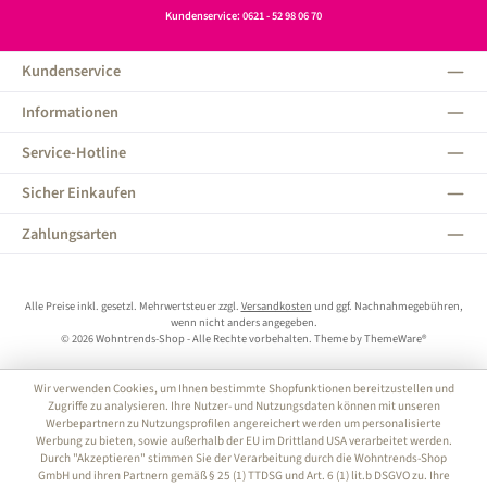
Kundenservice: 0621 - 52 98 06 70
Kundenservice
Informationen
Service-Hotline
Sicher Einkaufen
Zahlungsarten
Alle Preise inkl. gesetzl. Mehrwertsteuer zzgl.
Versandkosten
und ggf. Nachnahmegebühren,
wenn nicht anders angegeben.
© 2026 Wohntrends-Shop - Alle Rechte vorbehalten. Theme by
ThemeWare®
Wir verwenden Cookies, um Ihnen bestimmte Shopfunktionen bereitzustellen und
Zugriffe zu analysieren. Ihre Nutzer- und Nutzungsdaten können mit unseren
Werbepartnern zu Nutzungsprofilen angereichert werden um personalisierte
Werbung zu bieten, sowie außerhalb der EU im Drittland USA verarbeitet werden.
Durch "Akzeptieren" stimmen Sie der Verarbeitung durch die Wohntrends-Shop
GmbH und ihren Partnern gemäß § 25 (1) TTDSG und Art. 6 (1) lit.b DSGVO zu. Ihre