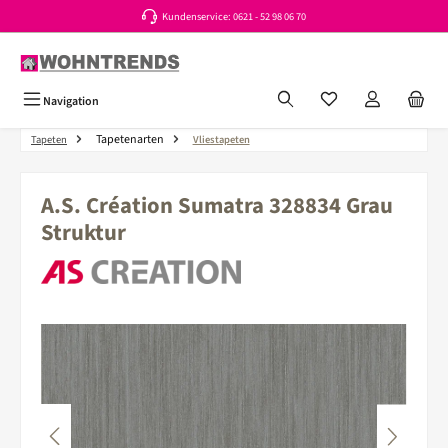
Kundenservice: 0621 - 52 98 06 70
Zum Hauptinhalt springen
Du hast 0 Produkte a
Navigation
Tapetenarten
Tapeten
Vliestapeten
A.S. Création Sumatra 328834 Grau
Struktur
Bildergalerie überspringen