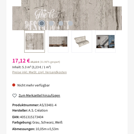
Verkaufspreis:
17,12 €
Regulärer Preis:
25,16 €
(31.96% gespart)
Inhalt:
5.3 m²
(3,23 € / 1 m²)
Preise inkl. MwSt. zzgl. Versandkosten
Nicht mehr verfügbar
Zum Merkzettel hinzufügen
Produktnummer:
AS/33481-4
Hersteller:
A.S. Création
EAN:
4051315173404
Farbgebung:
Grau, Schwarz, Weiß
Abmessungen:
10,05m x 0,53m