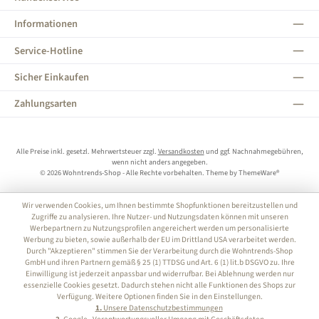
Informationen
Service-Hotline
Sicher Einkaufen
Zahlungsarten
Alle Preise inkl. gesetzl. Mehrwertsteuer zzgl.
Versandkosten
und ggf. Nachnahmegebühren,
wenn nicht anders angegeben.
© 2026 Wohntrends-Shop - Alle Rechte vorbehalten. Theme by
ThemeWare®
Wir verwenden Cookies, um Ihnen bestimmte Shopfunktionen bereitzustellen und
Zugriffe zu analysieren. Ihre Nutzer- und Nutzungsdaten können mit unseren
Werbepartnern zu Nutzungsprofilen angereichert werden um personalisierte
Werbung zu bieten, sowie außerhalb der EU im Drittland USA verarbeitet werden.
Durch "Akzeptieren" stimmen Sie der Verarbeitung durch die Wohntrends-Shop
GmbH und ihren Partnern gemäß § 25 (1) TTDSG und Art. 6 (1) lit.b DSGVO zu. Ihre
Einwilligung ist jederzeit anpassbar und widerrufbar. Bei Ablehnung werden nur
essenzielle Cookies gesetzt. Dadurch stehen nicht alle Funktionen des Shops zur
Verfügung. Weitere Optionen finden Sie in den Einstellungen.
1.
Unsere Datenschutzbestimmungen