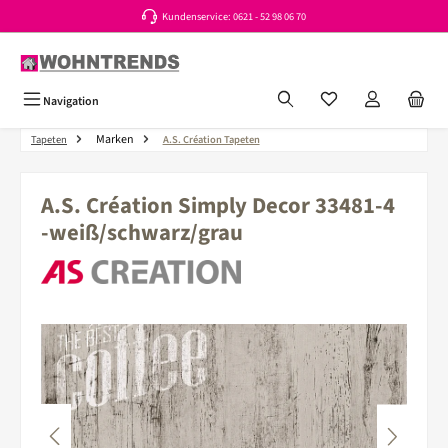
Kundenservice: 0621 - 52 98 06 70
Zum Hauptinhalt springen
Du hast 0 Produkte a
Navigation
Marken
Tapeten
A.S. Création Tapeten
A.S. Création Simply Decor 33481-4
-weiß/schwarz/grau
Bildergalerie überspringen