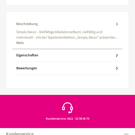
Beschreibung
Simply Decor – Vielfältige AlleskönnerBunt, vielfältig und
individuell – mit der Tapetenkollektion „Simply Decor“ präsentier…
Mehr
Eigenschaften
Bewertungen
Kundenservice: 0621 - 52 98 06 70
Kundenservice