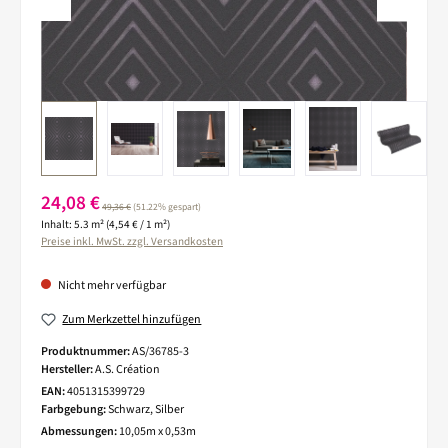
Verkaufspreis:
24,08 €
Regulärer Preis:
49,36 €
(51.22% gespart)
Inhalt:
5.3 m²
(4,54 € / 1 m²)
Preise inkl. MwSt. zzgl. Versandkosten
Nicht mehr verfügbar
Zum Merkzettel hinzufügen
Produktnummer:
AS/36785-3
Hersteller:
A.S. Création
EAN:
4051315399729
Farbgebung:
Schwarz, Silber
Abmessungen:
10,05m x 0,53m