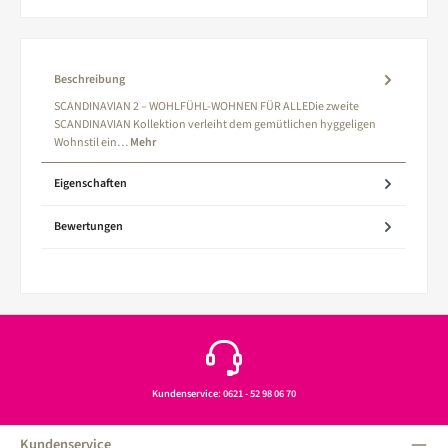
Beschreibung
SCANDINAVIAN 2 – WOHLFÜHL-WOHNEN FÜR ALLEDie zweite
SCANDINAVIAN Kollektion verleiht dem gemütlichen hyggeligen
Wohnstil ein…
Mehr
Eigenschaften
Bewertungen
Kundenservice: 0621 - 52 98 06 70
Kundenservice