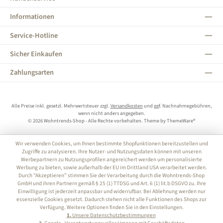
Informationen
Service-Hotline
Sicher Einkaufen
Zahlungsarten
Alle Preise inkl. gesetzl. Mehrwertsteuer zzgl.
Versandkosten
und ggf. Nachnahmegebühren,
wenn nicht anders angegeben.
© 2026 Wohntrends-Shop - Alle Rechte vorbehalten. Theme by
ThemeWare®
Wir verwenden Cookies, um Ihnen bestimmte Shopfunktionen bereitzustellen und
Zugriffe zu analysieren. Ihre Nutzer- und Nutzungsdaten können mit unseren
Werbepartnern zu Nutzungsprofilen angereichert werden um personalisierte
Werbung zu bieten, sowie außerhalb der EU im Drittland USA verarbeitet werden.
Durch "Akzeptieren" stimmen Sie der Verarbeitung durch die Wohntrends-Shop
GmbH und ihren Partnern gemäß § 25 (1) TTDSG und Art. 6 (1) lit.b DSGVO zu. Ihre
Einwilligung ist jederzeit anpassbar und widerrufbar. Bei Ablehnung werden nur
essenzielle Cookies gesetzt. Dadurch stehen nicht alle Funktionen des Shops zur
Verfügung. Weitere Optionen finden Sie in den Einstellungen.
1.
Unsere Datenschutzbestimmungen