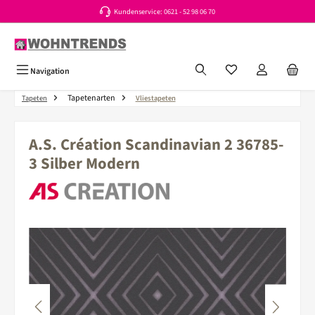
Kundenservice: 0621 - 52 98 06 70
Zum Hauptinhalt springen
Du hast 0 Produkte a
Navigation
Tapetenarten
Tapeten
Vliestapeten
A.S. Création Scandinavian 2 36785-
3 Silber Modern
Bildergalerie überspringen