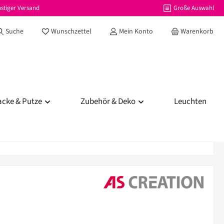
stiger Versand
Große Auswahl
Du hast 0 Produkte auf dem Merkzettel
Suche
Wunschzettel
Mein Konto
Warenkorb
acke & Putze
Zubehör & Deko
Leuchten