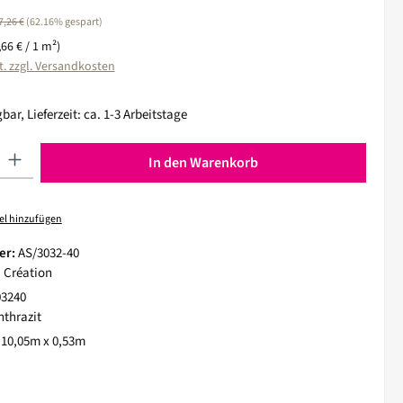
egulärer Preis:
7,26 €
(62.16% gespart)
,66 € / 1 m²)
t. zzgl. Versandkosten
bar, Lieferzeit: ca. 1-3 Arbeitstage
 Gib den gewünschten Wert ein oder benutze die Schaltflächen um die Anza
In den Warenkorb
el hinzufügen
er:
AS/3032-40
. Création
03240
nthrazit
:
10,05m x 0,53m