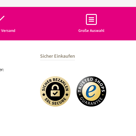
r Versand
Große Auswahl
Sicher Einkaufen
r: