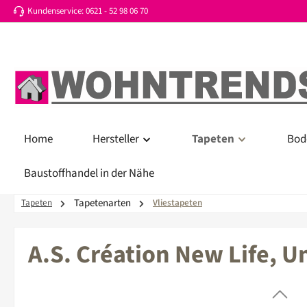
Kundenservice: 0621 - 52 98 06 70
 Hauptinhalt springen
Zur Suche springen
Zur Hauptnavigation springen
Home
Hersteller
Tapeten
Bod
Baustoffhandel in der Nähe
Tapetenarten
Tapeten
Vliestapeten
A.S. Création New Life, U