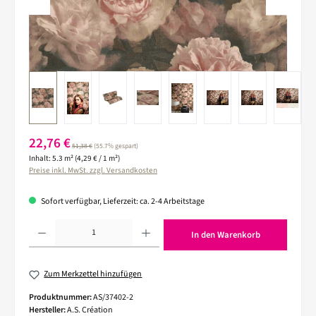
Verkaufspreis:
22,76 €
Regulärer Preis:
51,38 €
(55.7% gespart)
Inhalt:
5.3 m²
(4,29 € / 1 m²)
Preise inkl. MwSt. zzgl. Versandkosten
Sofort verfügbar, Lieferzeit: ca. 2-4 Arbeitstage
Produkt Anzahl: Gib den gewünschten Wert ein oder benutze die Schaltflächen um die 
In den Warenkorb
Zum Merkzettel hinzufügen
Produktnummer:
AS/37402-2
Hersteller:
A.S. Création