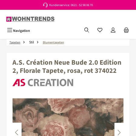
Kundenservice: 0621 - 52 98 06 70
Zum Hauptinhalt springen
Du hast 0 Produkte a
Navigation
Stil
Tapeten
Blumentapeten
A.S. Création Neue Bude 2.0 Edition
2, Florale Tapete, rosa, rot 374022
Bildergalerie überspringen