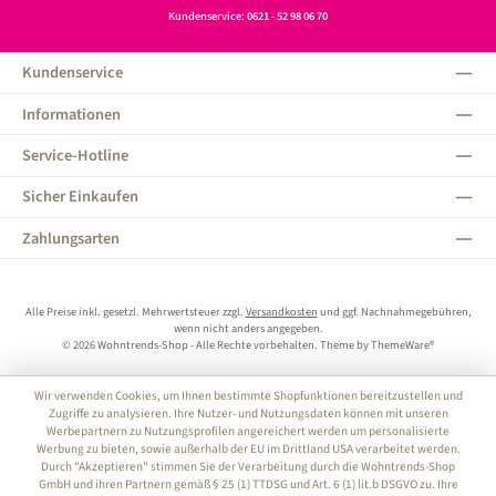
Kundenservice: 0621 - 52 98 06 70
Kundenservice
Informationen
Service-Hotline
Sicher Einkaufen
Zahlungsarten
Alle Preise inkl. gesetzl. Mehrwertsteuer zzgl.
Versandkosten
und ggf. Nachnahmegebühren,
wenn nicht anders angegeben.
© 2026 Wohntrends-Shop - Alle Rechte vorbehalten. Theme by
ThemeWare®
Wir verwenden Cookies, um Ihnen bestimmte Shopfunktionen bereitzustellen und
Zugriffe zu analysieren. Ihre Nutzer- und Nutzungsdaten können mit unseren
Werbepartnern zu Nutzungsprofilen angereichert werden um personalisierte
Werbung zu bieten, sowie außerhalb der EU im Drittland USA verarbeitet werden.
Durch "Akzeptieren" stimmen Sie der Verarbeitung durch die Wohntrends-Shop
GmbH und ihren Partnern gemäß § 25 (1) TTDSG und Art. 6 (1) lit.b DSGVO zu. Ihre