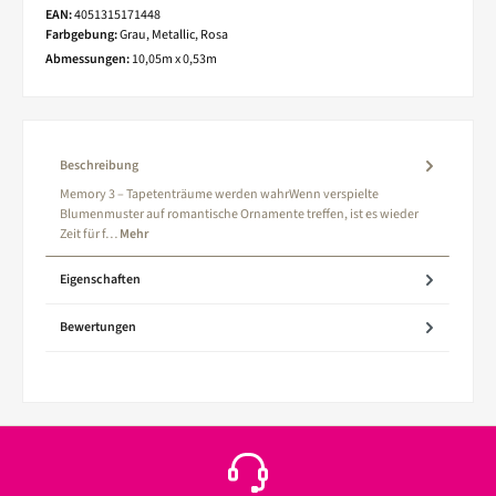
EAN:
4051315171448
Farbgebung:
Grau, Metallic, Rosa
Abmessungen:
10,05m x 0,53m
Beschreibung
Memory 3 – Tapetenträume werden wahrWenn verspielte
Blumenmuster auf romantische Ornamente treffen, ist es wieder
Zeit für f…
Mehr
Eigenschaften
Bewertungen