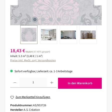
Verkaufspreis:
18,43 €
Regulärer Preis:
43,31 €
(57.45% gespart)
Inhalt:
5.3 m²
(3,48 € / 1 m²)
Preise inkl. MwSt. zzgl. Versandkosten
Sofort verfügbar, Lieferzeit: ca. 1-3 Arbeitstage
Produkt Anzahl: Gib den gewünschten Wert ein oder benutze die Schaltflächen um die 
In den Warenkorb
Zum Merkzettel hinzufügen
Produktnummer:
AS/953726
Hersteller:
A.S. Création