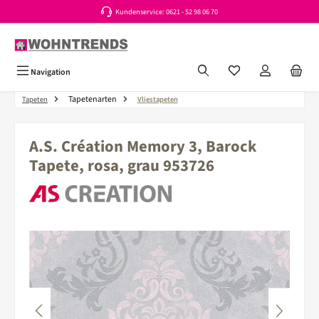
Kundenservice: 0621 - 52 98 06 70
Zum Hauptinhalt springen
Du hast 0 Produkte a
Navigation
Tapetenarten
Tapeten
Vliestapeten
A.S. Création Memory 3, Barock
Tapete, rosa, grau 953726
Bildergalerie überspringen