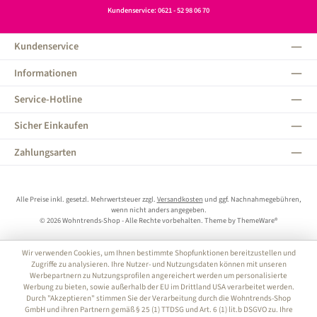
Kundenservice: 0621 - 52 98 06 70
Kundenservice
Informationen
Service-Hotline
Sicher Einkaufen
Zahlungsarten
Alle Preise inkl. gesetzl. Mehrwertsteuer zzgl.
Versandkosten
und ggf. Nachnahmegebühren,
wenn nicht anders angegeben.
© 2026 Wohntrends-Shop - Alle Rechte vorbehalten. Theme by
ThemeWare®
Wir verwenden Cookies, um Ihnen bestimmte Shopfunktionen bereitzustellen und
Zugriffe zu analysieren. Ihre Nutzer- und Nutzungsdaten können mit unseren
Werbepartnern zu Nutzungsprofilen angereichert werden um personalisierte
Werbung zu bieten, sowie außerhalb der EU im Drittland USA verarbeitet werden.
Durch "Akzeptieren" stimmen Sie der Verarbeitung durch die Wohntrends-Shop
GmbH und ihren Partnern gemäß § 25 (1) TTDSG und Art. 6 (1) lit.b DSGVO zu. Ihre