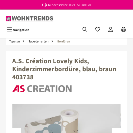
Kundenservice: 0621 - 52 98 06 70
Zum Hauptinhalt springen
Du hast 0 Produkte a
Navigation
Tapetenarten
Tapeten
Bordüren
A.S. Création Lovely Kids,
Kinderzimmerbordüre, blau, braun
403738
Bildergalerie überspringen