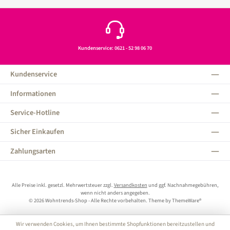
Kundenservice: 0621 - 52 98 06 70
Kundenservice
Informationen
Service-Hotline
Sicher Einkaufen
Zahlungsarten
Alle Preise inkl. gesetzl. Mehrwertsteuer zzgl.
Versandkosten
und ggf. Nachnahmegebühren,
wenn nicht anders angegeben.
© 2026 Wohntrends-Shop - Alle Rechte vorbehalten. Theme by
ThemeWare®
Wir verwenden Cookies, um Ihnen bestimmte Shopfunktionen bereitzustellen und