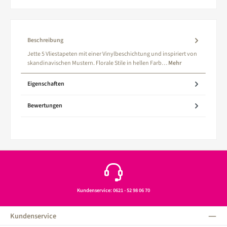
Beschreibung
Jette 5 Vliestapeten mit einer Vinylbeschichtung und inspiriert von
skandinavischen Mustern. Florale Stile in hellen Farb…
Mehr
Eigenschaften
Bewertungen
Kundenservice: 0621 - 52 98 06 70
Kundenservice