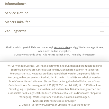
Informationen
Service-Hotline
Sicher Einkaufen
Zahlungsarten
Alle Preise inkl. gesetzl. Mehrwertsteuer zzgl.
Versandkosten
und ggf. Nachnahmegebühren,
wenn nicht anders angegeben.
© 2026 Wohntrends-Shop - Alle Rechte vorbehalten. Theme by
ThemeWare®
Wir verwenden Cookies, um Ihnen bestimmte Shopfunktionen bereitzustellen und
Zugriffe zu analysieren. Ihre Nutzer- und Nutzungsdaten können mit unseren
Werbepartnern zu Nutzungsprofilen angereichert werden um personalisierte
Werbung zu bieten, sowie außerhalb der EU im Drittland USA verarbeitet werden.
Durch "Akzeptieren" stimmen Sie der Verarbeitung durch die Wohntrends-Shop
GmbH und ihren Partnern gemäß § 25 (1) TTDSG und Art. 6 (1) lit.b DSGVO zu. Ihre
Einwilligung ist jederzeit anpassbar und widerrufbar. Bei Ablehnung werden nur
essenzielle Cookies gesetzt. Dadurch stehen nicht alle Funktionen des Shops zur
Verfügung. Weitere Optionen finden Sie in den Einstellungen.
1.
Unsere Datenschutzbestimmungen
2.
Google - Verantwortungsvoller Umgang mit Geschäftsdaten