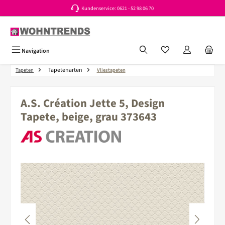
Kundenservice: 0621 - 52 98 06 70
Zum Hauptinhalt springen
Du hast 0 Produkte a
Navigation
Tapetenarten
Tapeten
Vliestapeten
A.S. Création Jette 5, Design
Tapete, beige, grau 373643
Bildergalerie überspringen