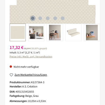
Verkaufspreis:
17,32 €
Regulärer Preis:
35,24 €
(50.85% gespart)
Inhalt:
5.3 m²
(3,27 € / 1 m²)
Preise inkl. MwSt. zzgl. Versandkosten
Nicht mehr verfügbar
Zum Merkzettel hinzufügen
Produktnummer:
AS/37364-3
Hersteller:
A.S. Création
EAN:
4051315432655
Farbgebung:
Beige, Grau
Abmessungen:
10,05m x 0,53m