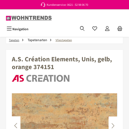
Kundenservice: 0621 - 52 98 06 70
Zum Hauptinhalt springen
Du hast 0 Produkte a
Navigation
Tapetenarten
Tapeten
Vliestapeten
A.S. Création Elements, Unis, gelb,
orange 374151
Bildergalerie überspringen