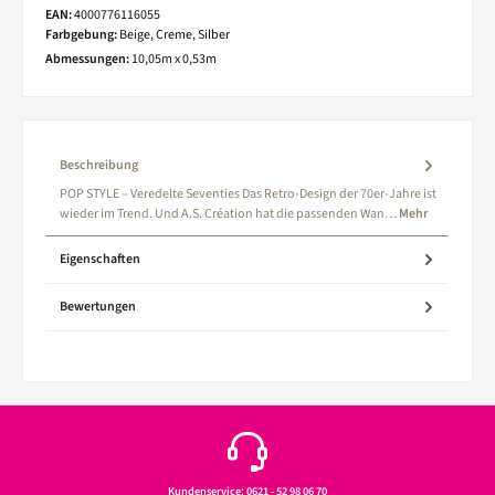
EAN:
4000776116055
Farbgebung:
Beige, Creme, Silber
Abmessungen:
10,05m x 0,53m
Beschreibung
POP STYLE – Veredelte Seventies Das Retro-Design der 70er-Jahre ist
wieder im Trend. Und A.S. Création hat die passenden Wan…
Mehr
Eigenschaften
Bewertungen
Kundenservice: 0621 - 52 98 06 70