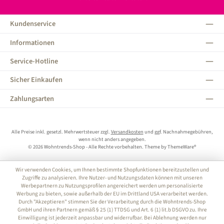
Kundenservice
Informationen
Service-Hotline
Sicher Einkaufen
Zahlungsarten
Alle Preise inkl. gesetzl. Mehrwertsteuer zzgl.
Versandkosten
und ggf. Nachnahmegebühren,
wenn nicht anders angegeben.
© 2026 Wohntrends-Shop - Alle Rechte vorbehalten. Theme by
ThemeWare®
Wir verwenden Cookies, um Ihnen bestimmte Shopfunktionen bereitzustellen und
Zugriffe zu analysieren. Ihre Nutzer- und Nutzungsdaten können mit unseren
Werbepartnern zu Nutzungsprofilen angereichert werden um personalisierte
Werbung zu bieten, sowie außerhalb der EU im Drittland USA verarbeitet werden.
Durch "Akzeptieren" stimmen Sie der Verarbeitung durch die Wohntrends-Shop
GmbH und ihren Partnern gemäß § 25 (1) TTDSG und Art. 6 (1) lit.b DSGVO zu. Ihre
Einwilligung ist jederzeit anpassbar und widerrufbar. Bei Ablehnung werden nur