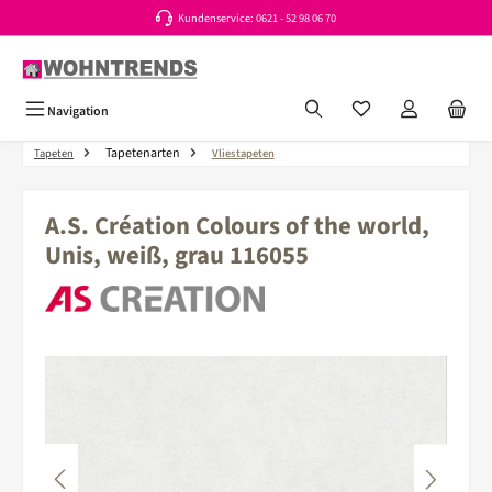
Kundenservice: 0621 - 52 98 06 70
Zum Hauptinhalt springen
Du hast 0 Produkte a
Navigation
Tapetenarten
Tapeten
Vliestapeten
A.S. Création Colours of the world,
Unis, weiß, grau 116055
Bildergalerie überspringen