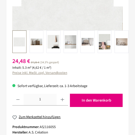
Verkaufspreis:
24,48 €
Regulärer Preis:
37,26 €
(34.3% gespart)
Inhalt:
5.3 m²
(4,62 € / 1 m²)
Preise inkl. MwSt. zzgl. Versandkosten
Sofort verfügbar, Lieferzeit: ca. 1-3 Arbeitstage
Produkt Anzahl: Gib den gewünschten Wert ein oder benutze die Schaltflächen um die 
In den Warenkorb
Zum Merkzettel hinzufügen
Produktnummer:
AS/116055
Hersteller:
A.S. Création