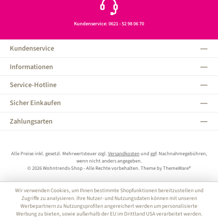
Kundenservice: 0621 - 52 98 06 70
Kundenservice
Informationen
Service-Hotline
Sicher Einkaufen
Zahlungsarten
Alle Preise inkl. gesetzl. Mehrwertsteuer zzgl.
Versandkosten
und ggf. Nachnahmegebühren,
wenn nicht anders angegeben.
© 2026 Wohntrends-Shop - Alle Rechte vorbehalten. Theme by
ThemeWare®
Wir verwenden Cookies, um Ihnen bestimmte Shopfunktionen bereitzustellen und
Zugriffe zu analysieren. Ihre Nutzer- und Nutzungsdaten können mit unseren
Werbepartnern zu Nutzungsprofilen angereichert werden um personalisierte
Werbung zu bieten, sowie außerhalb der EU im Drittland USA verarbeitet werden.