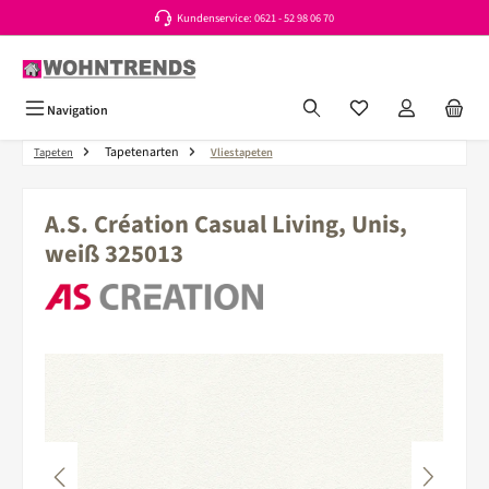
Kundenservice: 0621 - 52 98 06 70
Zum Hauptinhalt springen
Du hast 0 Produkte a
Navigation
Tapetenarten
Tapeten
Vliestapeten
A.S. Création Casual Living, Unis,
weiß 325013
Bildergalerie überspringen