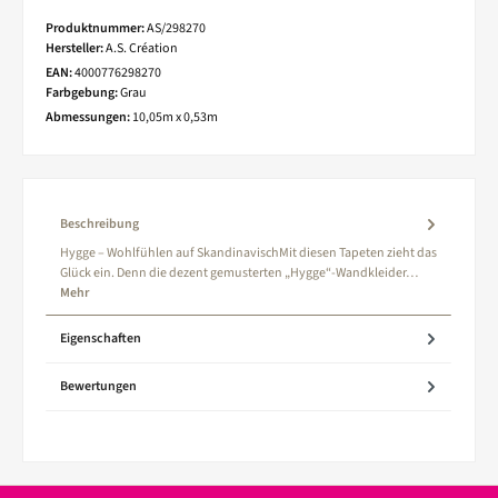
Produktnummer:
AS/298270
Hersteller:
A.S. Création
EAN:
4000776298270
Farbgebung:
Grau
Abmessungen:
10,05m x 0,53m
Beschreibung
Hygge – Wohlfühlen auf SkandinavischMit diesen Tapeten zieht das
Glück ein. Denn die dezent gemusterten „Hygge“-Wandkleider…
Mehr
Eigenschaften
Bewertungen