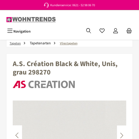
Kundenservice: 0621 - 52 98 06 70
Zum Hauptinhalt springen
Du hast 0 Produkte a
Navigation
Tapetenarten
Tapeten
Vliestapeten
A.S. Création Black & White, Unis,
grau 298270
Bildergalerie überspringen