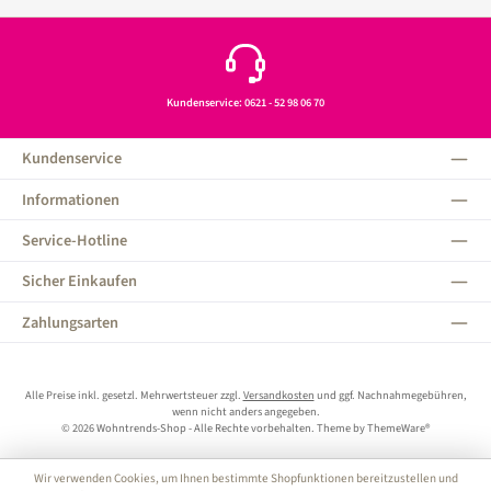
Kundenservice: 0621 - 52 98 06 70
Kundenservice
Informationen
Service-Hotline
Sicher Einkaufen
Zahlungsarten
Alle Preise inkl. gesetzl. Mehrwertsteuer zzgl.
Versandkosten
und ggf. Nachnahmegebühren,
wenn nicht anders angegeben.
© 2026 Wohntrends-Shop - Alle Rechte vorbehalten. Theme by
ThemeWare®
Wir verwenden Cookies, um Ihnen bestimmte Shopfunktionen bereitzustellen und