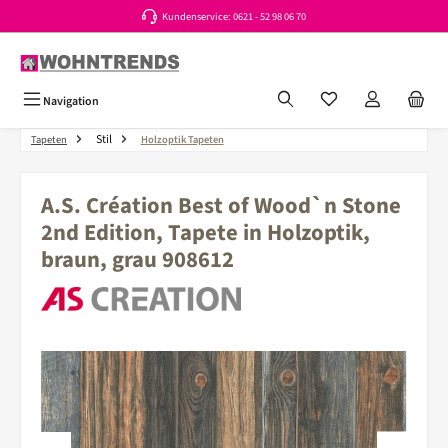
Kundenservice: 0621 - 52 98 06 70
Zum Hauptinhalt springen
Du hast 0 Produkte a
Navigation
Stil
Tapeten
Holzoptik Tapeten
A.S. Création Best of Wood`n Stone
2nd Edition, Tapete in Holzoptik,
braun, grau 908612
Bildergalerie überspringen