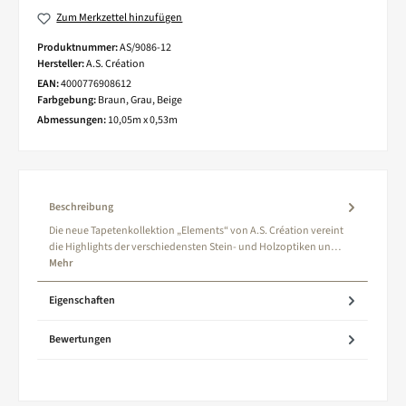
Zum Merkzettel hinzufügen
Produktnummer:
AS/9086-12
Hersteller:
A.S. Création
EAN:
4000776908612
Farbgebung:
Braun, Grau, Beige
Abmessungen:
10,05m x 0,53m
Beschreibung
Die neue Tapetenkollektion „Elements“ von A.S. Création vereint
die Highlights der verschiedensten Stein- und Holzoptiken un…
Mehr
Eigenschaften
Bewertungen