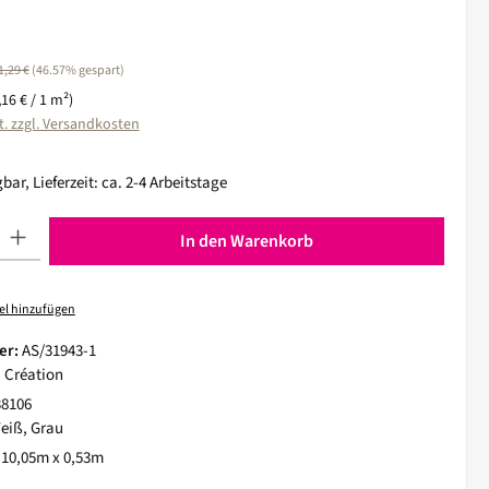
egulärer Preis:
1,29 €
(46.57% gespart)
,16 € / 1 m²)
t. zzgl. Versandkosten
bar, Lieferzeit: ca. 2-4 Arbeitstage
 Gib den gewünschten Wert ein oder benutze die Schaltflächen um die Anza
In den Warenkorb
el hinzufügen
er:
AS/31943-1
. Création
38106
eiß, Grau
:
10,05m x 0,53m