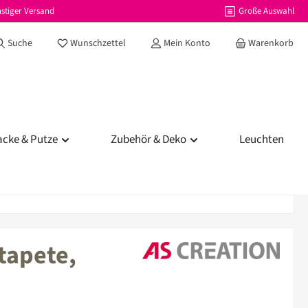
stiger Versand
Große Auswahl
Du hast 0 Produkte auf dem Merkzettel
Suche
Wunschzettel
Mein Konto
Warenkorb
acke & Putze
Zubehör & Deko
Leuchten
tapete,