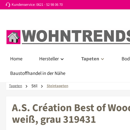
Kundenservice: 0621 - 52 98 06 70
 Hauptinhalt springen
Zur Suche springen
Zur Hauptnavigation springen
Home
Hersteller
Tapeten
Bod
Baustoffhandel in der Nähe
Stil
Tapeten
Steintapeten
A.S. Création Best of Woo
weiß, grau 319431