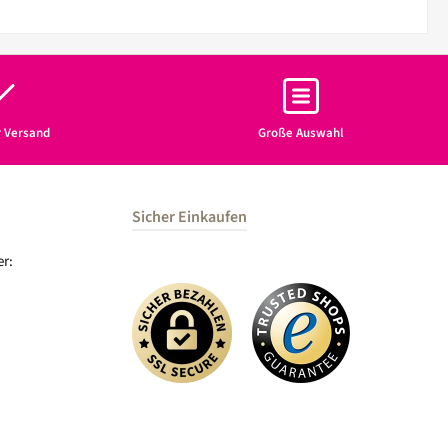
r Versand
Große Auswahl
Sicher Einkaufen
r: