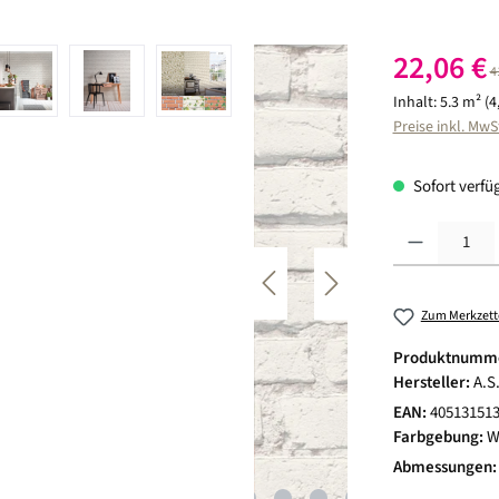
Verkaufspreis:
22,06 €
R
4
Inhalt:
5.3 m²
(4
Preise inkl. MwS
Sofort verfüg
Produkt Anzahl:
Zum Merkzett
Produktnumm
Hersteller:
A.S
EAN:
40513151
Farbgebung:
W
Abmessungen