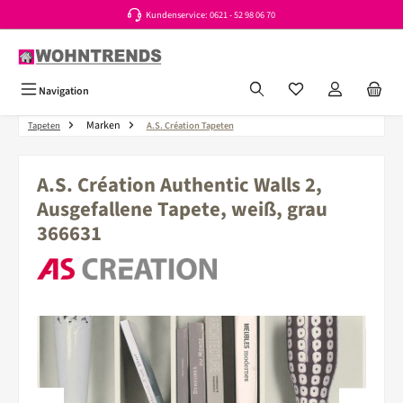
Kundenservice: 0621 - 52 98 06 70
Zum Hauptinhalt springen
Du hast 0 Produkte a
Navigation
Marken
Tapeten
A.S. Création Tapeten
A.S. Création Authentic Walls 2,
Ausgefallene Tapete, weiß, grau
366631
Bildergalerie überspringen