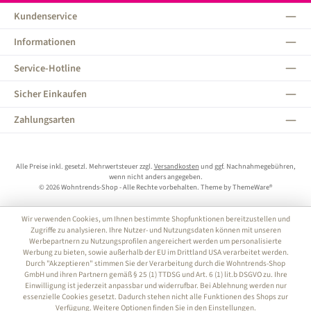
Kundenservice
Informationen
Service-Hotline
Sicher Einkaufen
Zahlungsarten
Alle Preise inkl. gesetzl. Mehrwertsteuer zzgl.
Versandkosten
und ggf. Nachnahmegebühren,
wenn nicht anders angegeben.
© 2026 Wohntrends-Shop - Alle Rechte vorbehalten. Theme by
ThemeWare®
Wir verwenden Cookies, um Ihnen bestimmte Shopfunktionen bereitzustellen und
Zugriffe zu analysieren. Ihre Nutzer- und Nutzungsdaten können mit unseren
Werbepartnern zu Nutzungsprofilen angereichert werden um personalisierte
Werbung zu bieten, sowie außerhalb der EU im Drittland USA verarbeitet werden.
Durch "Akzeptieren" stimmen Sie der Verarbeitung durch die Wohntrends-Shop
GmbH und ihren Partnern gemäß § 25 (1) TTDSG und Art. 6 (1) lit.b DSGVO zu. Ihre
Einwilligung ist jederzeit anpassbar und widerrufbar. Bei Ablehnung werden nur
essenzielle Cookies gesetzt. Dadurch stehen nicht alle Funktionen des Shops zur
Verfügung. Weitere Optionen finden Sie in den Einstellungen.