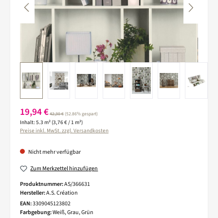
Verkaufspreis:
19,94 €
Regulärer Preis:
42,30 €
(52.86% gespart)
Inhalt:
5.3 m²
(3,76 € / 1 m²)
Preise inkl. MwSt. zzgl. Versandkosten
Nicht mehr verfügbar
Zum Merkzettel hinzufügen
Produktnummer:
AS/366631
Hersteller:
A.S. Création
EAN:
3309045123802
Farbgebung:
Weiß, Grau, Grün